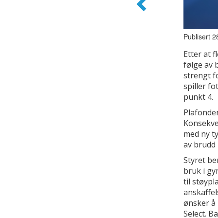
Publisert 
Etter at 
følge av b
strengt f
spiller f
punkt 4.
Plafonden
Konsekven
med ny ty
av brudd
Styret be
bruk i gy
til støypl
anskaffe
ønsker å 
Select. B