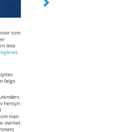
eposer som
 er
rn ikke
reglenes
byttes
m følge
 utendørs
 av hensyn
l
rsom man
 av merket
rommets