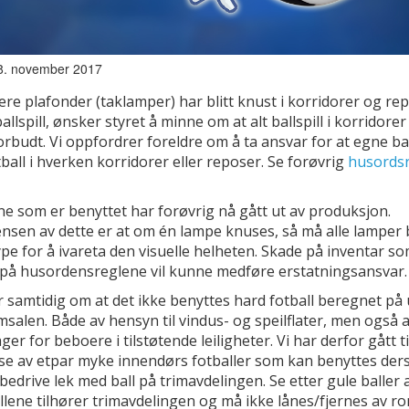
28. november 2017
flere plafonder (taklamper) har blitt knust i korridorer og r
allspill, ønsker styret å minne om at alt ballspill i korridorer
orbudt. Vi oppfordrer foreldre om å ta ansvar for at egne ba
otball i hverken korridorer eller reposer. Se forøvrig
husords
e som er benyttet har forøvrig nå gått ut av produksjon.
sen av dette er at om én lampe knuses, så må alle lamper 
pe for å ivareta den visuelle helheten. Skade på inventar so
 på husordensreglene vil kunne medføre erstatningsansvar.
r samtidig om at det ikke benyttes hard fotball beregnet på
msalen. Både av hensyn til vindus- og speilflater, men også
ager for beboere i tilstøtende leiligheter. Vi har derfor gått ti
lse av etpar myke innendørs fotballer som kan benyttes de
bedrive lek med ball på trimavdelingen. Se etter gule baller
allene tilhører trimavdelingen og må ikke lånes/fjernes av 