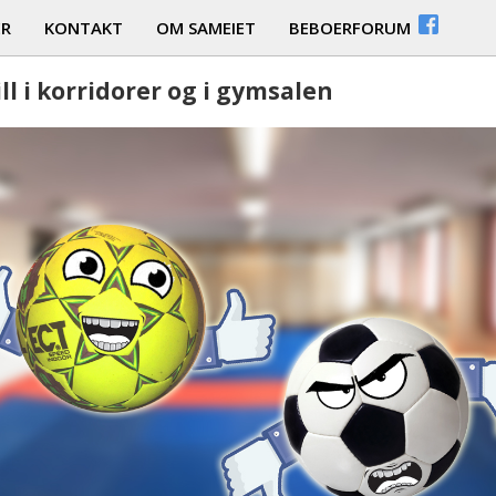
ER
KONTAKT
OM SAMEIET
BEBOERFORUM
ill i korridorer og i gymsalen