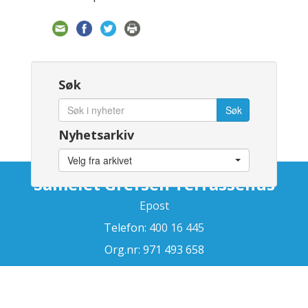
Søk
Nyhetsarkiv
Velg fra arkivet
Sameiet Grefsen Terrassehus
Epost
Telefon:
400 16 445
Org.nr: 971 493 658