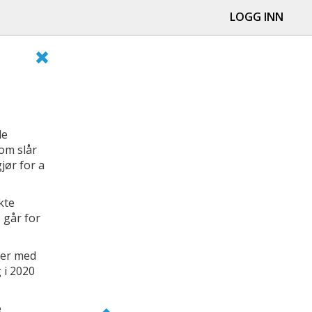
LOGG INN
de
om slår
jør for a
kte
e går for
ger med
 i 2020
e