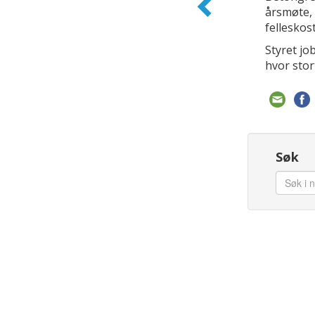
årsmøte, 
felleskos
Styret jo
hvor stor
Søk