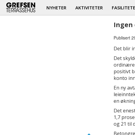
NYHETER
AKTIVITETER
FASILITET
Ingen 
Publisert 
Det blir 
Det skyld
ordinære 
positivt 
konto in
En ny av
leieinnte
en økning
Det enest
1,7 prose
og 21 til
Betongreh