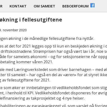
ER
KONTAKT
OM SAMEIET
BEBOERFORUM
økning i fellesutgiftene
29. november 2020
ingen økning i de månedlige fellesutgiftene fra nyttår.
es at det for 2021 legges opp til kun en beskjeden økning i 
driftskostnadene. Strømprisen har også vært lav i år, noe s
både for sameiets økonomi – og for seksjonseierne når oppg
nbetaling kommer våren 2021.
tale med Læringsverkstedet som driver barnehagen – med ø
kter til sameiet – har også en del av «æren» for at styret ikk
 av fellesutgiftene for 2021.
e som øker er innbetalingen til vedlikeholdsfondet som sti
nt, i henhold til KPI. Vedlikeholdsfondet disponeres for øvrig
 delfinansiering av takprosjektet og 4 nye heiser.
abiliteringen av garasjeanlegget vil, som varslet på forrig