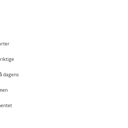
orter
riktige
tså dagens
(men
hentet