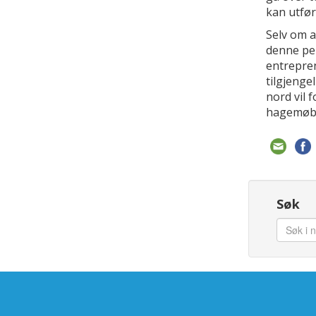
kan utfør
Selv om a
denne pe
entrepren
tilgjenge
nord vil 
hagemøble
Søk