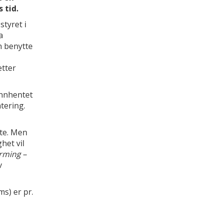
 tid.
styret i
a
n benytte
etter
innhentet
tering.
tte. Men
het vil
orming
–
v
ms) er pr.