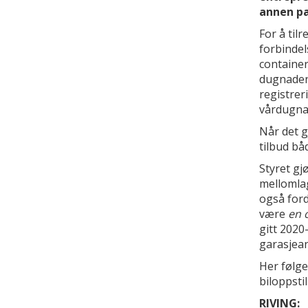
annen par
For å tilr
forbindel
container
dugnaden 
registrer
vårdugnad
Når det g
tilbud b
Styret gj
mellomlag
også ford
være
en 
gitt 202
garasjean
Her følge
biloppstil
RIVING: