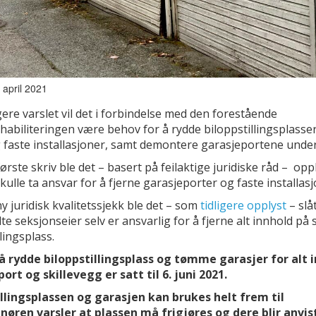
. april 2021
gere varslet vil det i forbindelse med den forestående
abiliteringen være behov for å rydde biloppstillingsplasser
 faste installasjoner, samt demontere garasjeportene under
første skriv ble det – basert på feilaktige juridiske råd – opp
kulle ta ansvar for å fjerne garasjeporter og faste installasj
ny juridisk kvalitetssjekk ble det – som
tidligere opplyst
– slåt
te seksjonseier selv er ansvarlig for å fjerne alt innhold på 
llingsplass.
r å rydde biloppstillingsplass og tømme garasjer for alt 
ort og skillevegg er satt til 6. juni 2021.
illingsplassen og garasjen kan brukes helt frem til
nøren varsler at plassen må frigjøres og dere blir anvis