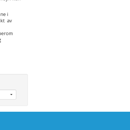
ne i
ukt av
mberom
g