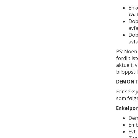
Enke
ca. 
Dobb
avf
Dobb
avf
PS: Noen 
fordi tils
aktuelt, 
biloppsti
DEMONTE
For seksj
som følge
Enkelpor
Dem
Emba
Evt.