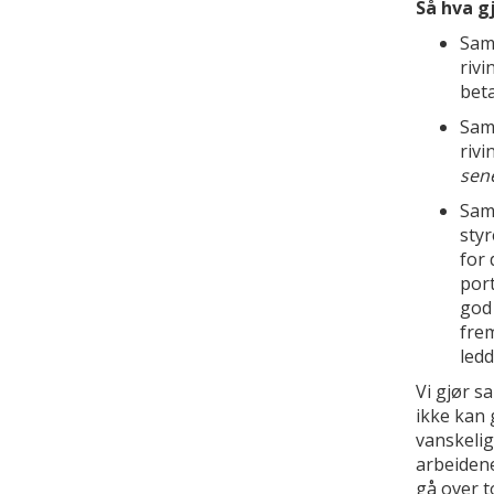
Så hva g
Sam
rivi
bet
Sam
rivi
sene
Sam
styr
for
port
god 
fre
led
Vi gjør 
ikke kan 
vanskelig,
arbeiden
gå over t