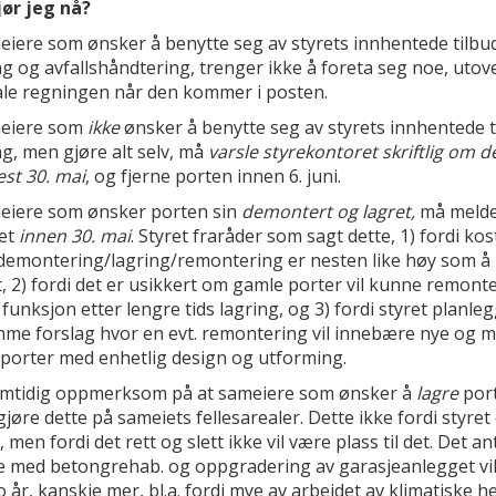
jør jeg nå?
eiere som ønsker å benytte seg av styrets innhentede tilb
ng og avfallshåndtering, trenger ikke å foreta seg noe, utov
ale regningen når den kommer i posten.
eiere som
ikke
ønsker å benytte seg av styrets innhentede 
ng, men gjøre alt selv, må
varsle styrekontoret skriftlig om d
st 30. mai
, og fjerne porten innen 6. juni.
eiere som ønsker porten sin
demontert og lagret,
må melde 
et
innen 30. mai
. Styret fraråder som sagt dette, 1) fordi ko
 demontering/lagring/remontering er nesten like høy som å
, 2) fordi det er usikkert om gamle porter vil kunne remon
funksjon etter lengre tids lagring, og 3) fordi styret planle
mme forslag hvor en evt. remontering vil innebære nye og 
dporter med enhetlig design og utforming.
samtidig oppmerksom på at sameiere som ønsker å
lagre
port
gjøre dette på sameiets fellesarealer. Dette ikke fordi styret
 men fordi det rett og slett ikke vil være plass til det. Det an
e med betongrehab. og oppgradering av garasjeanlegget vi
o år, kanskje mer, bl.a. fordi mye av arbeidet av klimatiske 