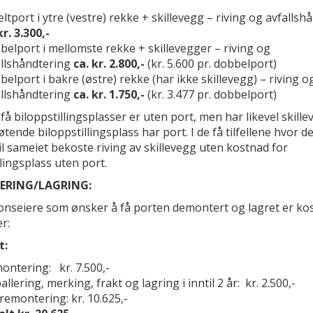
ltport i ytre (vestre) rekke + skillevegg – riving og avfallsh
kr. 3.300,-
elport i mellomste rekke + skillevegger – riving og
allshåndtering
ca. kr. 2.800,-
(kr. 5.600 pr. dobbelport)
elport i bakre (østre) rekke (har ikke skillevegg) – riving o
allshåndtering
ca. kr. 1.750,-
(kr. 3.477 pr. dobbelport)
få biloppstillingsplasser er uten port, men har likevel skille
tøtende biloppstillingsplass har port. I de få tilfellene hvor d
vil sameiet bekoste riving av skillevegg uten kostnad for
llingsplass uten port.
RING/LAGRING:
onseiere som ønsker å få porten demontert og lagret er k
r:
t:
ontering: kr. 7.500,-
llering, merking, frakt og lagring i inntil 2 år: kr. 2.500,-
 remontering: kr. 10.625,-