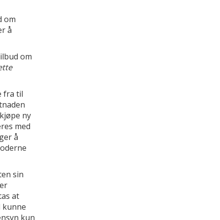
ud om
er å
tilbud om
ette
fra til
stnaden
 kjøpe ny
teres med
gger å
moderne
en sin
 er
tas at
l kunne
hensyn kun