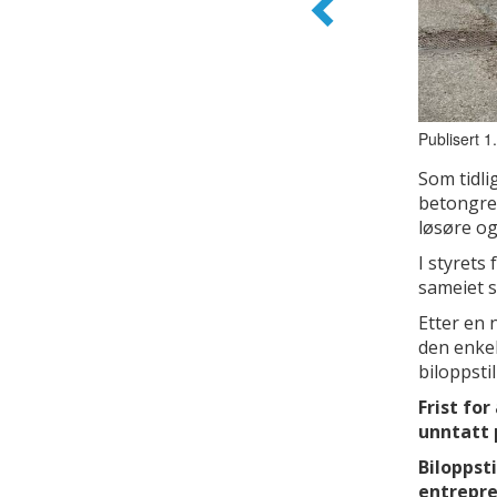
Publisert 1
Som tidli
betongreh
løsøre og
I styrets 
sameiet s
Etter en 
den enkel
biloppsti
Frist fo
unntatt p
Biloppst
entrepre