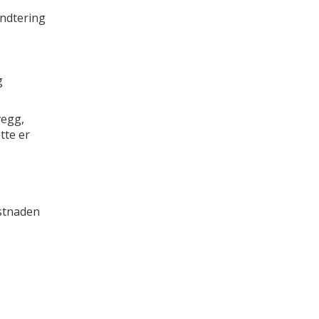
åndtering
g
vegg,
ette er
ostnaden