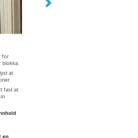
 for
 blokka.
lyst at
oner.
t fast at
sin
innhold
t en