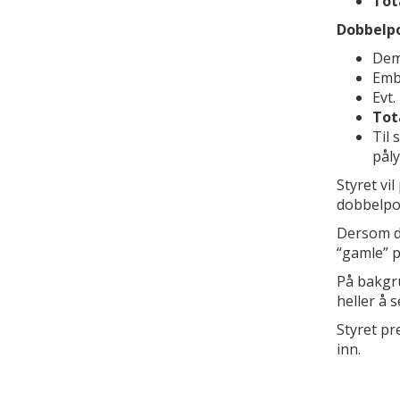
Tota
Dobbelpo
Demo
Emba
Evt.
Tota
Til 
pål
Styret vi
dobbelpor
Dersom de
“gamle” p
På bakgru
heller å 
Styret pr
inn.