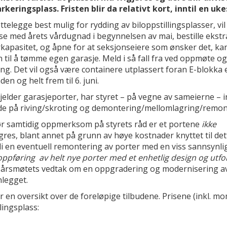
keringsplass. Fristen blir da relativt kort, inntil en ukes
ettelegge best mulig for rydding av biloppstillingsplasser, vil 
se med årets vårdugnad i begynnelsen av mai, bestille ekstr
kapasitet, og åpne for at seksjonseiere som ønsker det, ka
til å tømme egen garasje. Meld i så fall fra ved oppmøte og
ing. Det vil også være containere utplassert foran E-blokka 
en og helt frem til 6. juni.
jelder garasjeporter, har styret – på vegne av sameierne – 
åde på riving/skroting og demontering/mellomlagring/remon
ør samtidig oppmerksom på styrets råd er et portene
ikke
res, blant annet på grunn av høye kostnader knyttet til de
i en eventuell remontering av porter med en viss sannsynlig
oppføring av helt nye porter med et enhetlig design og utf
0-årsmøtets vedtak om en oppgradering og modernisering a
legget.
r en oversikt over de foreløpige tilbudene. Prisene (inkl. mo
lingsplass: