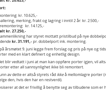
lt kr. 20.625,-
rt:
ntering: kr. 10.625,-
llering, merking, frakt og lagring i inntil 2 år: kr. 2.500,-
 remontering: kr. 14.125,-
lt kr. 27.250,-
sammenlikning har styret mottatt pristilbud på nye dobbelp
ydende
kr. 31.191,-
pr. dobbelport ink. montering.
l på årsmøtet 9. juni legge frem forslag og pris på nye og tids
ter med en klart definert og enhetlig design.
t blir vedtatt i juni at man kan oppføre porter igjen, vil al
orter etter all sannsynlighet ikke bli remontert.
nn av dette er altså styrets råd
ikke
å mellomlagre porter 
selge den, hvis den har en restverdi).
esiserer at det er frivillig å benytte seg av tilbudene som er 