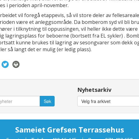
es i perioden april-november.
rbeidet vil foregå etappevis, så vil store deler av fellesareale
rioden være et anleggsområde. Da bomberom syd vil bli br
ører i tilknytning til oppussingen, vil heller ikke dette være
lig lagringsplass for beboerne (bortsett fra EL sykler) . Bo
fortsatt kunne brukes til lagring av sesongvarer som dekk o
r så langt det er mulig (er ledig plass).
Nyhetsarkiv
Velg fra arkivet
Sameiet Grefsen Terrassehus